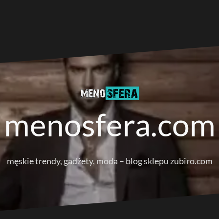
menosfera.com
męskie trendy, gadżety, moda – blog sklepu zubiro.com